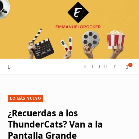
0
F
I
P
Y
S
a
n
i
o
h
c
s
n
u
LO MÁS NUEVO
¿Recuerdas a los
o
e
t
t
T
ThunderCats? Van a la
p
b
a
e
u
Pantalla Grande