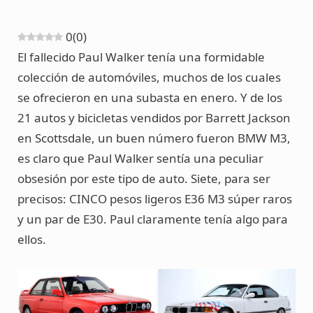
p
o
g
r
b
0
(
0
)
i
o
r
e
e
El fallecido Paul Walker tenía una formidable
n
k
a
s
colección de automóviles, muchos de los cuales
se ofrecieron en una subasta en enero. Y de los
g
m
t
21 autos y bicicletas vendidos por Barrett Jackson
en Scottsdale, un buen número fueron BMW M3,
C
es claro que Paul Walker sentía una peculiar
a
obsesión por este tipo de auto. Siete, para ser
precisos: CINCO pesos ligeros E36 M3 súper raros
r
y un par de E30. Paul claramente tenía algo para
ellos.
t