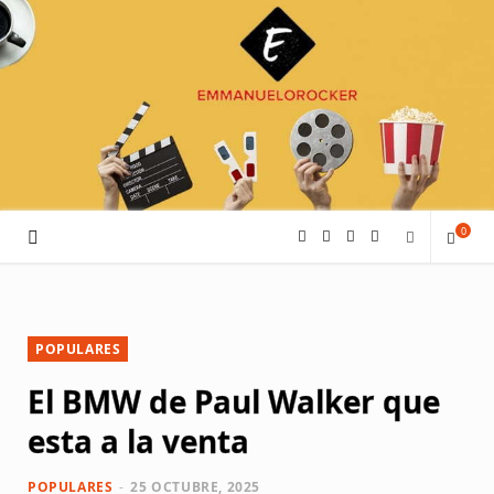
0
F
I
P
Y
S
a
n
i
o
h
c
s
n
u
POPULARES
El BMW de Paul Walker que
o
e
t
t
T
esta a la venta
p
b
a
e
u
POPULARES
25 OCTUBRE, 2025