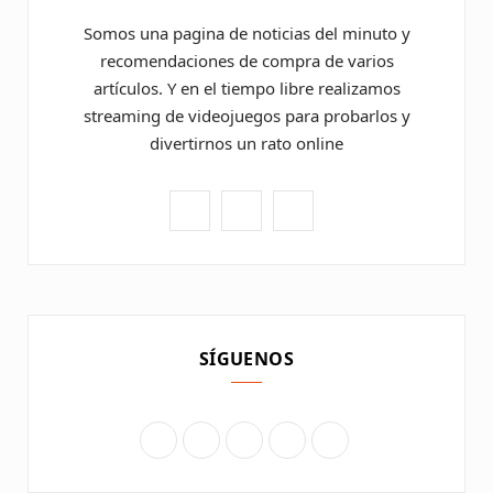
Somos una pagina de noticias del minuto y
recomendaciones de compra de varios
artículos. Y en el tiempo libre realizamos
streaming de videojuegos para probarlos y
divertirnos un rato online
F
P
Y
a
i
o
c
n
u
e
t
T
SÍGUENOS
b
e
u
o
r
b
F
X
I
P
Y
o
e
e
a
(
n
i
o