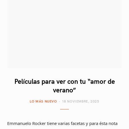
p
o
g
r
b
i
o
r
e
e
n
k
a
s
g
m
t
C
a
Películas para ver con tu “amor de
r
verano”
t
LO MÁS NUEVO
18 NOVIEMBRE, 2025
Emmanuelo Rocker tiene varias facetas y para ésta nota