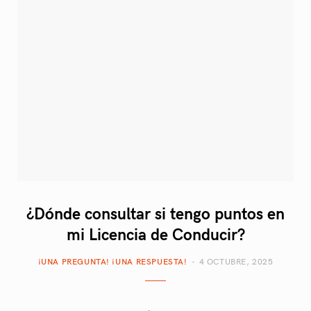
p
o
g
r
b
i
o
r
e
e
n
k
a
s
g
m
t
C
a
r
¿Dónde consultar si tengo puntos en
mi Licencia de Conducir?
t
¡UNA PREGUNTA! ¡UNA RESPUESTA!
4 OCTUBRE, 2025