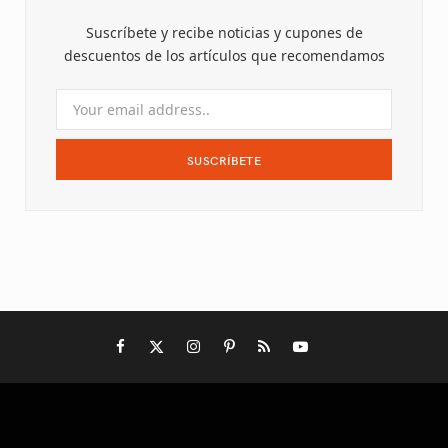
Suscríbete y recibe noticias y cupones de
b
i
a
e
u
descuentos de los artículos que recomendamos
o
t
g
r
b
o
t
r
e
e
k
e
a
s
r
m
t
)