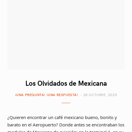
p
o
g
r
b
i
o
r
e
e
n
k
a
s
g
m
t
C
a
Los Olvidados de Mexicana
r
¡UNA PREGUNTA! ¡UNA RESPUESTA!
28 OCTUBRE, 2025
t
¿Quieren encontrar un café mexicano bueno, bonito y
barato en el Aeropuerto? Donde antes se encontraban los